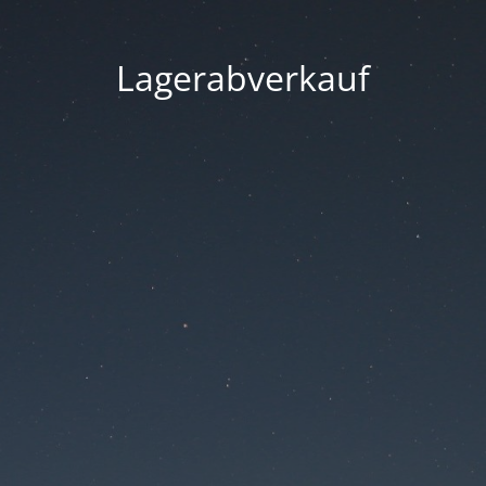
Lagerabverkauf