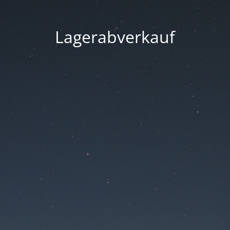
Lagerabverkauf