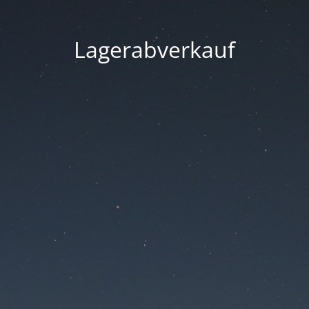
Lagerabverkauf